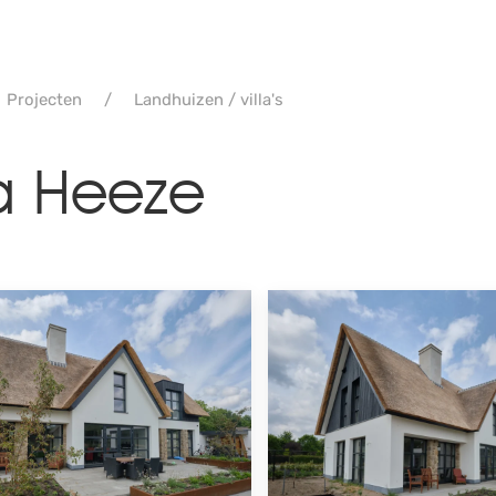
Projecten
Landhuizen / villa's
la Heeze